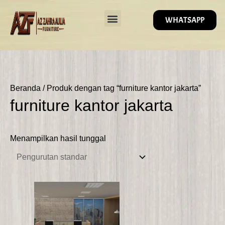
Lewati
ke
WHATSAPP
konten
KATEGORY PRODUK
TENTANG KAMI
Beranda
/ Produk dengan tag “furniture kantor jakarta”
furniture kantor jakarta
Menampilkan hasil tunggal