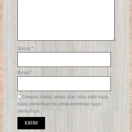
Nama
*
Email
*
Simpan nama, email, dan situs web saya
pada peramban ini untuk komentar saya
berikutnya.