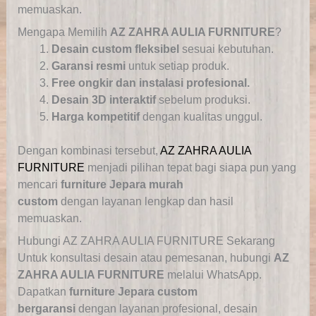
memuaskan.
Mengapa Memilih
AZ ZAHRA AULIA FURNITURE
?
Desain custom fleksibel
sesuai kebutuhan.
Garansi resmi
untuk setiap produk.
Free ongkir dan instalasi profesional.
Desain 3D interaktif
sebelum produksi.
Harga kompetitif
dengan kualitas unggul.
Dengan kombinasi tersebut,
AZ ZAHRA AULIA
FURNITURE
menjadi pilihan tepat bagi siapa pun yang
mencari
furniture Jepara murah
custom
dengan
layanan lengkap dan hasil
memuaskan.
Hubungi AZ ZAHRA AULIA FURNITURE Sekarang
Untuk konsultasi desain atau pemesanan, hubungi
AZ
ZAHRA AULIA FURNITURE
melalui WhatsApp.
Dapatkan
furniture Jepara custom
bergaransi
dengan layanan profesional, desain