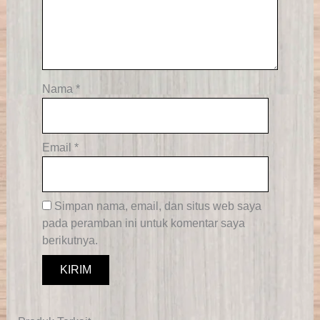
Nama
*
Email
*
Simpan nama, email, dan situs web saya
pada peramban ini untuk komentar saya
berikutnya.