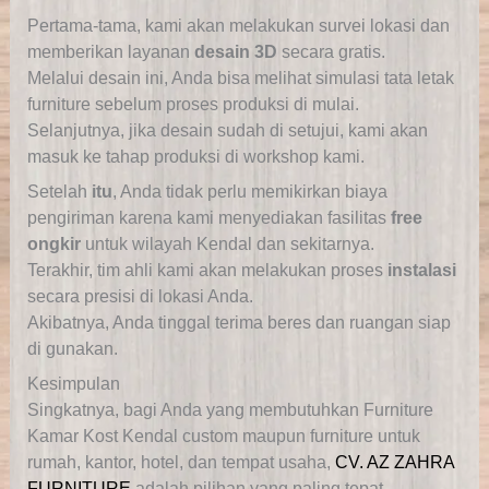
Pertama-tama, kami akan melakukan survei lokasi dan
memberikan layanan
desain 3D
secara gratis.
Melalui desain ini, Anda bisa melihat simulasi tata letak
furniture sebelum proses produksi di mulai.
Selanjutnya, jika desain sudah di setujui, kami akan
masuk ke tahap produksi di workshop kami.
Setelah
itu
, Anda tidak perlu memikirkan biaya
pengiriman karena kami menyediakan fasilitas
free
ongkir
untuk wilayah Kendal dan sekitarnya.
Terakhir, tim ahli kami akan melakukan proses
instalasi
secara presisi di lokasi Anda.
Akibatnya, Anda tinggal terima beres dan ruangan siap
di gunakan.
Kesimpulan
Singkatnya, bagi Anda yang membutuhkan Furniture
Kamar Kost Kendal custom maupun furniture untuk
rumah, kantor, hotel, dan tempat usaha,
CV. AZ ZAHRA
FURNITURE
adalah pilihan yang paling tepat.