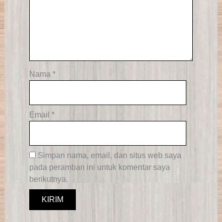
Nama
*
Email
*
Simpan nama, email, dan situs web saya
pada peramban ini untuk komentar saya
berikutnya.