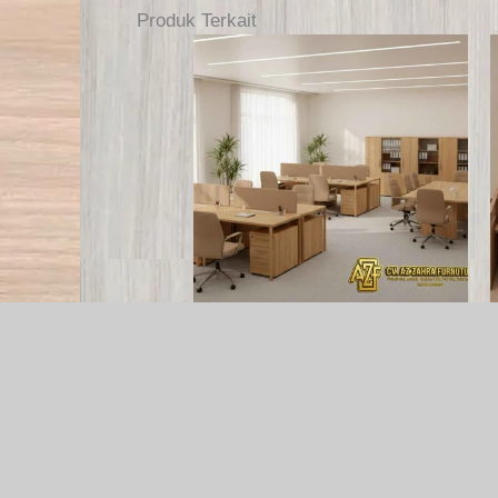
Produk Terkait
Furniture Kantor
F
Jual Meja Kantor Costum
Baca selengkapnya