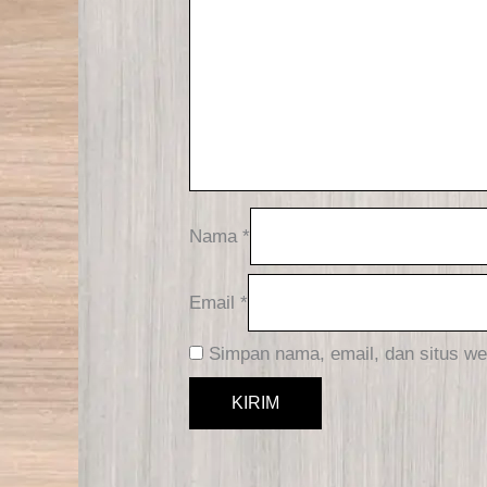
Nama
*
Email
*
Simpan nama, email, dan situs we