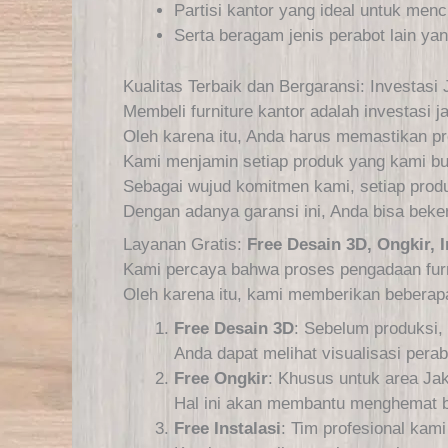
Partisi kantor yang ideal untuk menc
Serta beragam jenis perabot lain y
Kualitas Terbaik dan Bergaransi: Investas
Membeli furniture kantor adalah investasi j
Oleh karena itu, Anda harus memastikan prod
Kami menjamin setiap produk yang kami bua
Sebagai wujud komitmen kami, setiap produk
Dengan adanya garansi ini, Anda bisa beker
Layanan Gratis:
Free Desain 3D, Ongkir, 
Kami percaya bahwa proses pengadaan furn
Oleh karena itu, kami memberikan beberap
Free Desain 3D
: Sebelum produksi,
Anda dapat melihat visualisasi pera
Free Ongkir
: Khusus untuk area Jak
Hal ini akan membantu menghemat b
Free Instalasi
: Tim profesional kami