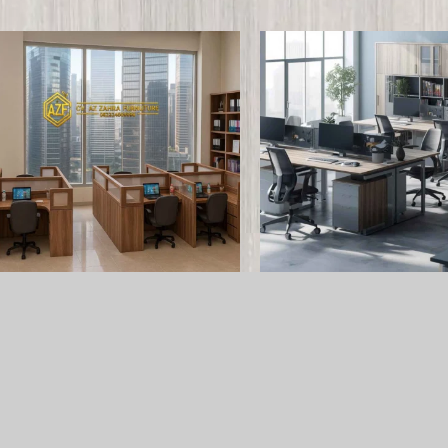
urniture Kantor
Furniture Kantor
Toko Furniture Kantor Jakarta
Furniture Kantor Jakarta
Baca selengkapnya
Baca selengkapnya